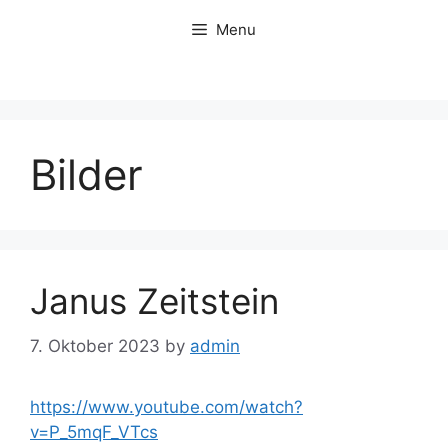
Skip
Menu
to
content
Bilder
Janus Zeitstein
7. Oktober 2023
by
admin
https://www.youtube.com/watch?
v=P_5mqF_VTcs