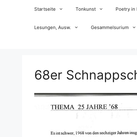
Skip
Startseite
Tonkunst
Poetry in
to
content
Lesungen, Ausw.
Gesammelsurium
68er Schnappsc