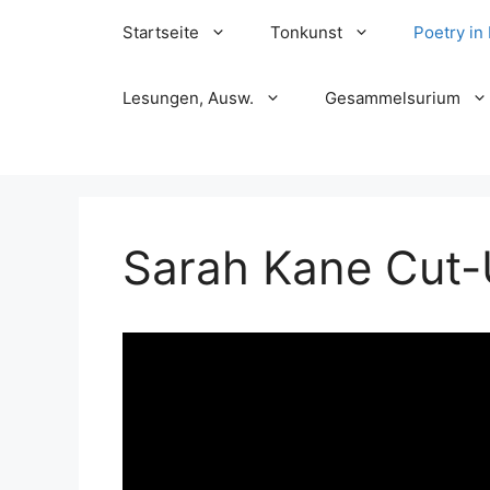
Skip
Startseite
Tonkunst
Poetry in
to
content
Lesungen, Ausw.
Gesammelsurium
Sarah Kane Cut