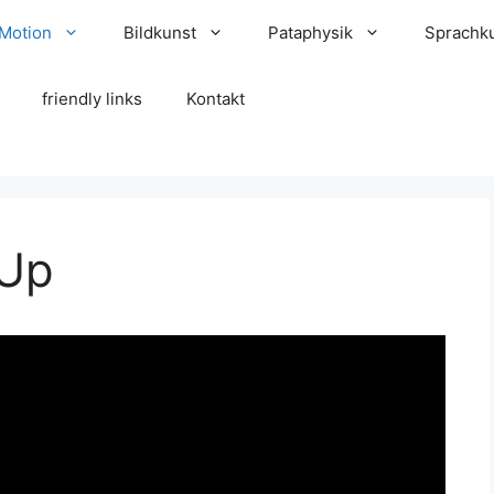
 Motion
Bildkunst
Pataphysik
Sprachk
friendly links
Kontakt
-Up