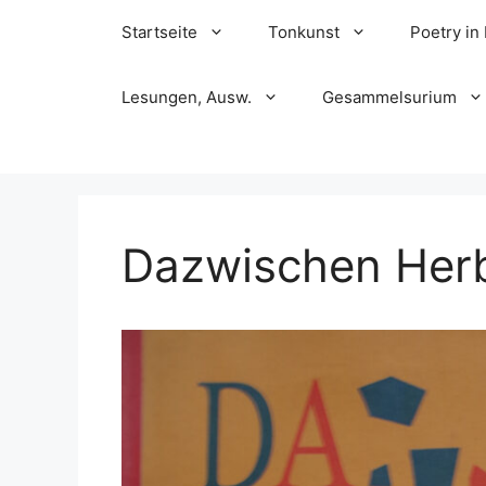
Skip
Startseite
Tonkunst
Poetry in
to
content
Lesungen, Ausw.
Gesammelsurium
Dazwischen Herb