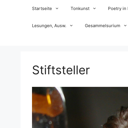
Skip
Startseite
Tonkunst
Poetry in
to
content
Lesungen, Ausw.
Gesammelsurium
Stiftsteller