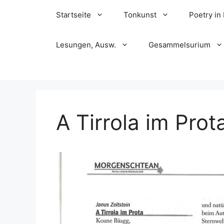
Skip
Startseite
Tonkunst
Poetry in
to
content
Lesungen, Ausw.
Gesammelsurium
A Tirrola im Prot