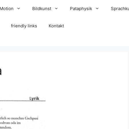
 Motion
Bildkunst
Pataphysik
Sprachk
friendly links
Kontakt
a